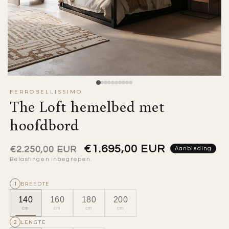
FERROBELLISSIMO
The Loft hemelbed met
hoofdbord
Normale
Aanbiedingsprijs
€1.695,00 EUR
€2.250,00 EUR
Aanbieding
Belastingen inbegrepen.
prijs
1
BREEDTE
€1.695,00
€1.845,00
€1.995,
140x200cm
160x200cm
180x200cm
140
160
180
200
cm
cm
cm
cm
2
LENGTE