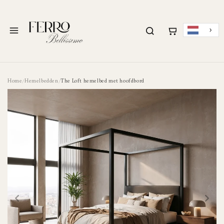
METEEN NAAR DE
CONTENT
Menu
Home
Hemelbedden
The Loft hemelbed met hoofdbord
/
/