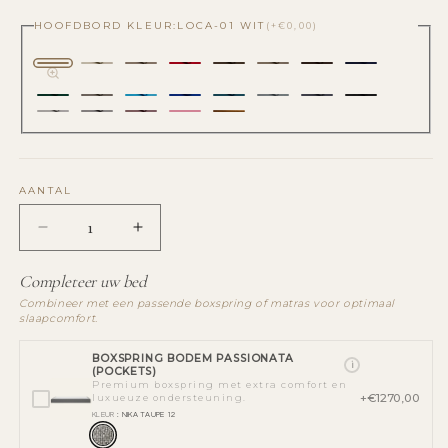
HOOFDBORD KLEUR:
LOCA-01 WIT
(+€0,00)
AANTAL
Aantal
Aantal
verlagen
verhogen
voor
voor
Completeer uw bed
The
The
Combineer met een passende boxspring of matras voor optimaal
Loft
Loft
slaapcomfort.
hemelbed
hemelbed
met
BOXSPRING BODEM PASSIONATA
met
i
(POCKETS)
hoofdbord
hoofdbord
Premium boxspring met extra comfort en
+€1270,00
luxueuze ondersteuning.
KLEUR
: NIKA TAUPE 12