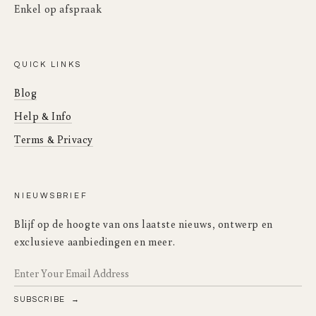
Enkel op afspraak
Montage:
pure architectuur en architectuur met leescomfort.
Eenvoudig te monteren of demonteren dankzij stevige M8
bouten.
QUICK LINKS
Blog
Help & Info
Terms & Privacy
NIEUWSBRIEF
Blijf op de hoogte van ons laatste nieuws, ontwerp en
exclusieve aanbiedingen en meer.
SUBSCRIBE