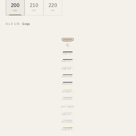
200
210
220
cm
cm
cm
KLEUR:
Grijs
GRIJS
MAT ZWART (520)
BRUIN METALLIC (540)
CRÈME WIT (501)
DONKER GRIJS (570)
HOUTSKOOL GRIJS (530)
IVOOR (510)
LICHTGRIJS (560)
WIT (620)
ZACHT WIT (500)
ZILVER GLITTER (170)
GOUD (695)