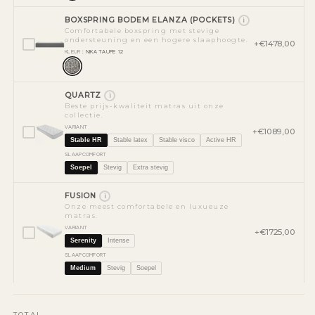
BOXSPRING BODEM ELANZA (POCKETS)
i
Comfortabele boxspring met stevige
ondersteuning en een hogere slaaphoogte.
+€1478,00
KLEUR
: NIKA TAUPE 12
QUARTZ
i
Beste prijs-kwaliteit matras uit onze
collectie.
VARIANT
+€1089,00
Stable HR
Stable latex
Stable visco
Active HR
SLAAPCOMFORT
Soepel
Stevig
Extra stevig
FUSION
i
Onze meest comfortabele en luxueuze
matras.
VARIANT
+€1725,00
Serenity
Intense
SLAAPCOMFORT
Medium
Stevig
Soepel
TOTAL