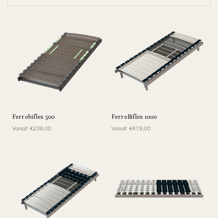
E
:
Ferrobiflex 500
FerroBiflex 1000
Vanaf €239,00
Vanaf €419,00