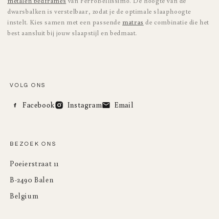
metalen bedframes
van FerroBellissimo. De hoogte van de
dwarsbalken is verstelbaar, zodat je de optimale slaaphoogte
instelt. Kies samen met een passende
matras
de combinatie die het
best aansluit bij jouw slaapstijl en bedmaat.
VOLG ONS
Facebook
Instagram
Email
BEZOEK ONS
Poeierstraat 11
B-2490 Balen
Belgium