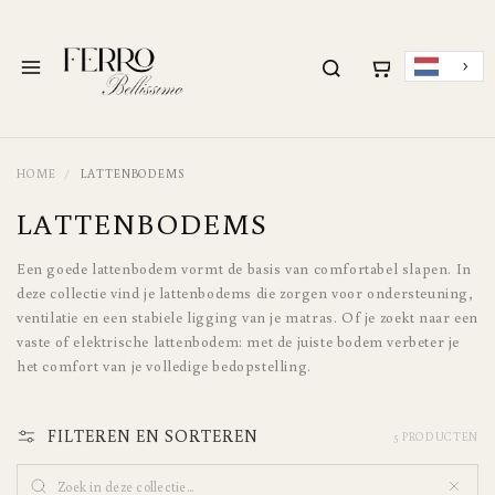
METEEN NAAR DE
CONTENT
Menu
HOME
LATTENBODEMS
C
LATTENBODEMS
O
Een goede lattenbodem vormt de basis van comfortabel slapen. In
L
deze collectie vind je lattenbodems die zorgen voor ondersteuning,
L
ventilatie en een stabiele ligging van je matras. Of je zoekt naar een
vaste of elektrische lattenbodem: met de juiste bodem verbeter je
E
het comfort van je volledige bedopstelling.
C
T
FILTEREN EN SORTEREN
5 PRODUCTEN
I