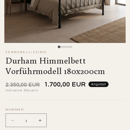
FERROBELLISSIMO
Durham Himmelbett
Vorführmodell 180x200cm
Normaler
Angebotspreis
1.700,00 EUR
2.350,00 EUR
Angebot
Inklusive Steuern.
Preis
NUMMER
Nummernabnahme
Menge
für
erhöhen