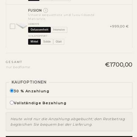
FUSION
i
Unsere bequemste und luxuriöseste
Matratze.
VARIANTE
+999,00 €
Gelassenheit
Intensive
SCHLAFKOMFORT
Mittel
Solide
Glatt
GESAMT
€1700,00
nur bedframe
KAUFOPTIONEN
30 % Anzahlung
Vollständige Bezahlung
Heute wird nur die Anzahlung abgebucht; den Restbetrag
begleichen Sie bequem bei der Lieferung.