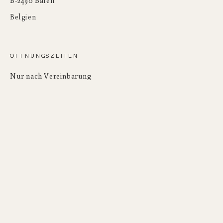
B-2490 Balen
Anpassung der Schlafhöhe.
Für optimale Stabilität sind die Seitenpaneele mit robusten L-
Belgien
förmigen Profilen ausgestattet, auf denen die Tragbalken sicher
Montage:
Einfache Montage und Demontage dank stabiler M8-Schrauben.
aufliegen. Der Bettrahmen hat eine Standardhöhe von 18 cm,
was in Kombination mit Ihrer Matratze eine perfekte
ÖFFNUNGSZEITEN
ergonomische Liegehöhe gewährleistet.
Nur nach Vereinbarung
SCHNELLLINKS
Blog
Hilfe & Infos
Bedingungen & Datenschutz
NEWSLETTER
Einstellbare Schlafhöhe