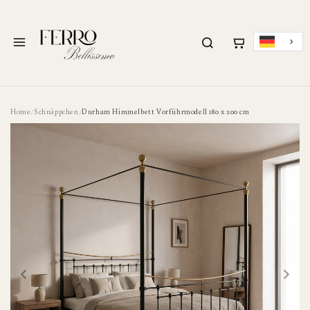
ZUM INHALT
SPRINGEN
Menü
Home
Schnäppchen
Durham Himmelbett Vorführmodell 180 x 200 cm
/
/