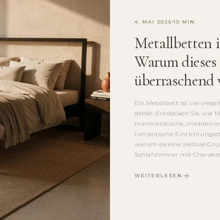
4. MAI 2026
10 MIN.
Metallbetten i
Warum dieses z
überraschend v
Ein Metallbett ist viel vielse
denkt. Entdecken Sie, wie M
minimalistische, mediterran
romantische Einrichtungsst
warum sie eine zeitlose Gru
Schlafzimmer mit Charakte
WEITERLESEN