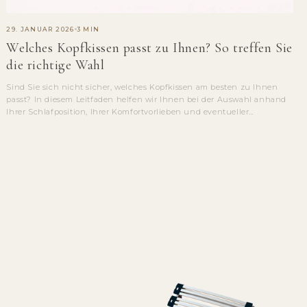
29. JANUAR 2026
3 MIN
Welches Kopfkissen passt zu Ihnen? So treffen Sie
die richtige Wahl
Sind Sie sich nicht sicher, welches Kopfkissen am besten zu Ihnen
passt? In diesem Leitfaden helfen wir Ihnen bei der Auswahl anhand
Ihrer Schlafposition, Ihrer Komfortvorlieben und eventueller
Nackenbeschwerden....