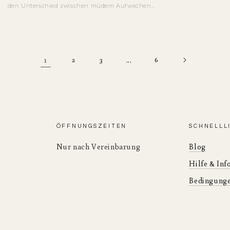
den Unterschied zwischen müdem Aufwachen...
1
...
2
3
6
ÖFFNUNGSZEITEN
SCHNELLL
Nur nach Vereinbarung
Blog
Hilfe & Inf
Bedingunge