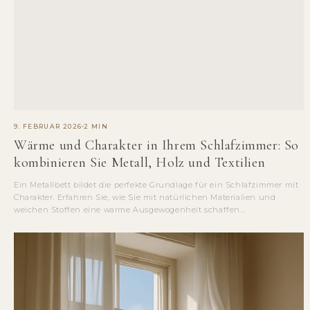
9. FEBRUAR 2026
2 MIN
Wärme und Charakter in Ihrem Schlafzimmer: So
kombinieren Sie Metall, Holz und Textilien
Ein Metallbett bildet die perfekte Grundlage für ein Schlafzimmer mit
Charakter. Erfahren Sie, wie Sie mit natürlichen Materialien und
weichen Stoffen eine warme Ausgewogenheit schaffen...