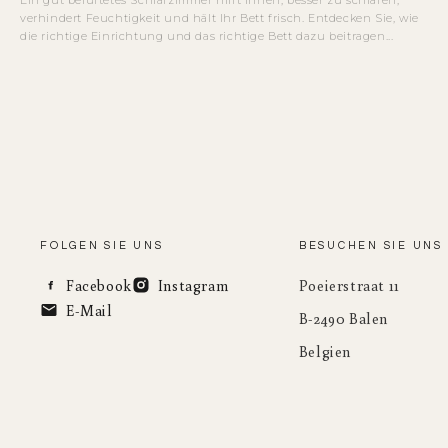
verhindert Feuchtigkeit und hält Ihr Bett frisch. Entdecken Sie, wie
die richtige Einrichtung und das richtige Bett dazu beitragen...
FOLGEN SIE UNS
BESUCHEN SIE UNS
Facebook
Instagram
Poeierstraat 11
E-Mail
B-2490 Balen
Belgien