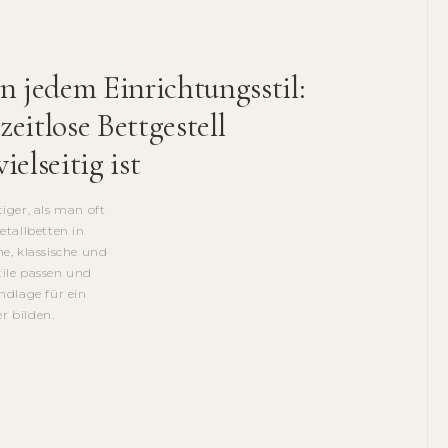
n jedem Einrichtungsstil:
eitlose Bettgestell
ielseitig ist
itiger, als man oft
etallbetten in
e, klassische und
ile passen und
ndlage für ein
r bilden.