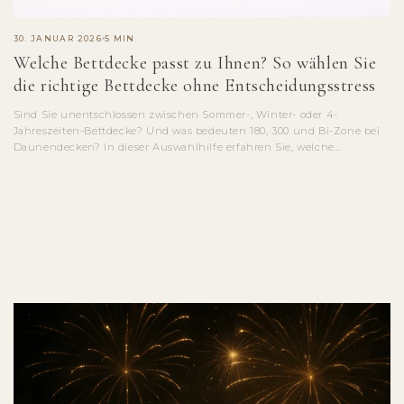
30. JANUAR 2026
5 MIN
Welche Bettdecke passt zu Ihnen? So wählen Sie
die richtige Bettdecke ohne Entscheidungsstress
Sind Sie unentschlossen zwischen Sommer-, Winter- oder 4-
Jahreszeiten-Bettdecke? Und was bedeuten 180, 300 und Bi-Zone bei
Daunendecken? In dieser Auswahlhilfe erfahren Sie, welche
Bettdecke...