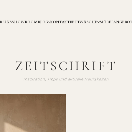
R UNS
SHOWROOM
BLOG
KONTAKT
BETTWÄSCHE
MÖBEL
ANGEBO
ZEITSCHRIFT
Inspiration, Tipps und aktuelle Neuigkeiten