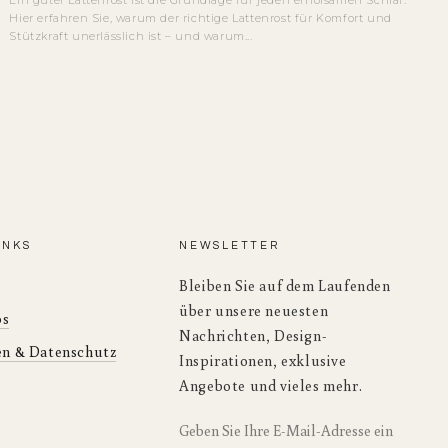
Hier erfahren Sie, warum der richtige Lattenrost für Komfort und
Stützkraft unerlässlich ist – und warum...
INKS
NEWSLETTER
Bleiben Sie auf dem Laufenden
über unsere neuesten
os
Nachrichten, Design-
n & Datenschutz
Inspirationen, exklusive
Angebote und vieles mehr.