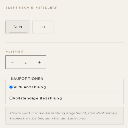
ELEKTRISCH EINSTELLBAR
Nein
Ja
NUMMER
Anzahl
Erhöhungsnummer
der
für
Abschläge
Ferrobiflex
KAUFOPTIONEN
für
800
30 % Anzahlung
Ferrobiflex
800
Vollständige Bezahlung
Heute wird nur die Anzahlung abgebucht; den Restbetrag
begleichen Sie bequem bei der Lieferung.