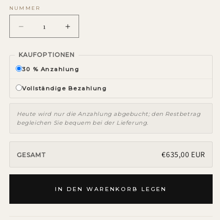
NUMMER
Zahlenreduktion
Erhöhungszahl
für
für
Quarz
Quarz
KAUFOPTIONEN
30 % Anzahlung
Vollständige Bezahlung
Heute wird nur die Anzahlung abgebucht; den Restbetrag
begleichen Sie bequem bei der Lieferung.
€635,00 EUR
GESAMT
IN DEN WARENKORB LEGEN