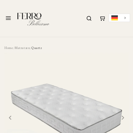
ZUM INHALT
SPRINGEN
Menü
Home
Matratzen
Quartz
/
/