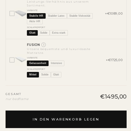
Leistungs-Verhältnis aus unserem
Sortiment.
VARIANTE
+€1089,00
Stabile HR
Stabiler Latex
Stabile Viskosität
Aktiv HR
SCHLAFKOMFORT
Glatt
Solide
Extra stark
FUSION
i
Unsere bequemste und luxuriöseste
Matratze.
VARIANTE
+€1725,00
Gelassenheit
Intensive
SCHLAFKOMFORT
Mittel
Solide
Glatt
GESAMT
€1495,00
nur bedframe
IN DEN WARENKORB LEGEN