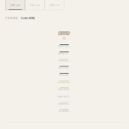
200 cm
210 cm
220 cm
FARBE:
Gold (695)
GOLD (695)
MATTSCHWARZ (520)
BRAUN METALLIC (540)
CREMEWEISS (501)
DUNKELGRAU (570)
HOLZKOHLEGRAU (530)
ELFENBEIN (510)
HELLGRAU (560)
WEISS (620)
ZARTES WEISS (500)
SILBERGLITTER (170)