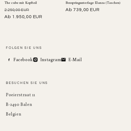
The cube mit Kopfteil
Boxspringunterlage Elanza (Taschen)
Normaler
Angebotspreis
Normalpreis
Ab 739,00 EUR
2.250,00 EUR
Preis
Ab 1.950,00 EUR
FOLGEN SIE UNS
Facebook
Instagram
E-Mail
BESUCHEN SIE UNS
Poeierstraat 11
B-2490 Balen
Belgien