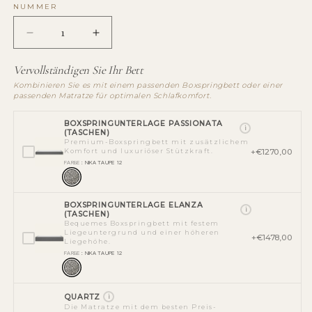
NUMMER
Anzahl
Anzahl
reduzieren
erhöhen
für
für
Vervollständigen Sie Ihr Bett
The
The
Kombinieren Sie es mit einem passenden Boxspringbett oder einer
Loft
Loft
passenden Matratze für optimalen Schlafkomfort.
Himmelbett
Himmelbett
ohne
BOXSPRINGUNTERLAGE PASSIONATA
ohne
i
(TASCHEN)
Kopfteil
Kopfteil
Premium-Boxspringbett mit zusätzlichem
+€1270,00
Komfort und luxuriöser Stützkraft.
FARBE
: NIKA TAUPE 12
BOXSPRINGUNTERLAGE ELANZA
i
(TASCHEN)
Bequemes Boxspringbett mit festem
Liegeuntergrund und einer höheren
+€1478,00
Liegehöhe.
FARBE
: NIKA TAUPE 12
QUARTZ
i
Die Matratze mit dem besten Preis-