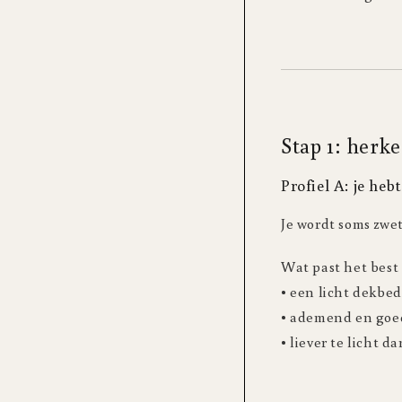
Stap 1: herke
Profiel A: je heb
Je wordt soms zwet
Wat past het best
• een licht dekbed
• ademend en goe
• liever te licht d