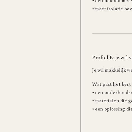
• een dekbed met
• meer isolatie b
Profiel E: je wi
Je wil makkelijk w
Wat past het best
• een onderhoudsv
• materialen die g
• een oplossing di