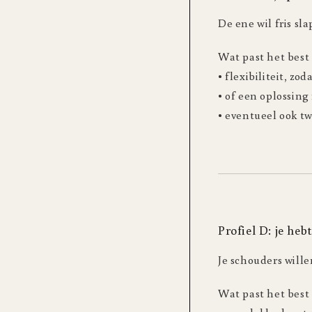
De ene wil fris sl
Wat past het best
• flexibiliteit, zo
• of een oplossin
• eventueel ook tw
Profiel D: je he
Je schouders will
Wat past het best