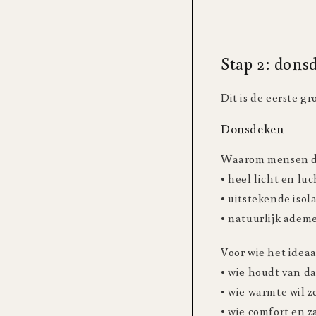
Stap 2: dons
Dit is de eerste g
Donsdeken
Waarom mensen di
• heel licht en luc
• uitstekende isol
• natuurlijk adem
Voor wie het ideaal
• wie houdt van d
• wie warmte wil 
• wie comfort en z