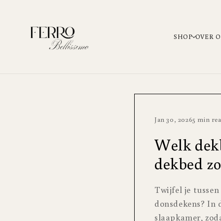
METEEN NAAR DE
CONTENT
SHOP
OVER 
Jan 30, 2026
5 min re
Welk dekbe
dekbed zo
Twijfel je tussen
donsdekens? In d
slaapkamer, zoda