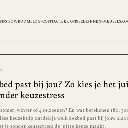
ONS
SHOWROOM
BLOG
CONTACTEER ONS
BEDLINNEN
MEUBELS
KO
ad
d past bij jou? Zo kies je het ju
nder keuzestress
 zomer, winter of 4 seizoenen? En wat betekenen 180, 300
eze keuzehulp ontdek je welk dekbed past bij jouw slaa
t je zonder keuzestress de juiste keuze maakt.