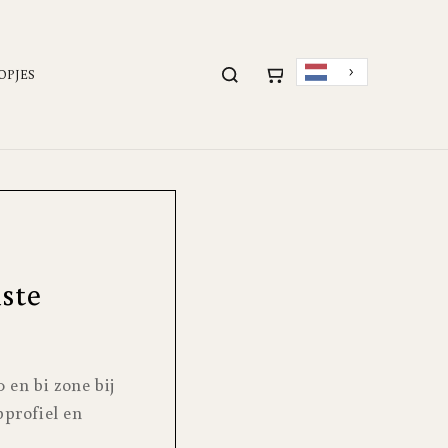
OPJES
iste
 en bi zone bij
pprofiel en