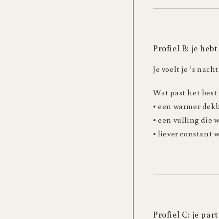
Profiel B: je heb
Je voelt je ’s nach
Wat past het best
• een warmer dekb
• een vulling die
• liever constant
Profiel C: je pa