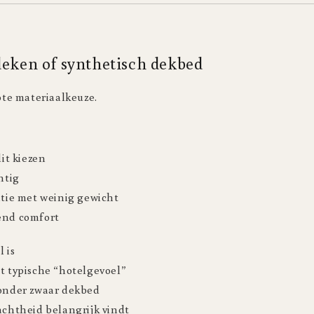
deken of synthetisch dekbed
rote materiaalkeuze.
t kiezen
htig
atie met weinig gewicht
end comfort
 is
at typische “hotelgevoel”
zonder zwaar dekbed
achtheid belangrijk vindt