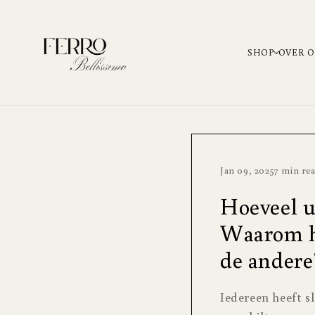
METEEN NAAR DE
CONTENT
SHOP
OVER 
Jan 09, 2025
7 min re
Hoeveel u
Waarom he
de andere
Iedereen heeft s