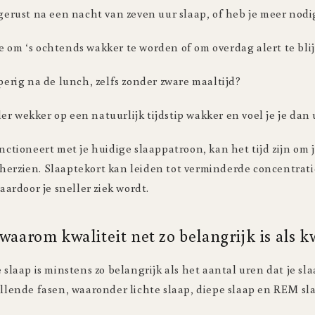
itgerust na een nacht van zeven uur slaap, of heb je meer nodi
e om ‘s ochtends wakker te worden of om overdag alert te bli
aperig na de lunch, zelfs zonder zware maaltijd?
er wekker op een natuurlijk tijdstip wakker en voel je je dan 
unctioneert met je huidige slaappatroon, kan het tijd zijn om
herzien. Slaaptekort kan leiden tot verminderde concentrati
rdoor je sneller ziek wordt.
waarom kwaliteit net zo belangrijk is als k
 slaap is minstens zo belangrijk als het aantal uren dat je sla
illende fasen, waaronder lichte slaap, diepe slaap en REM sl