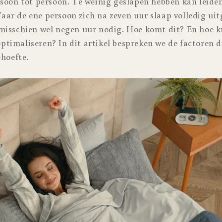
rsoon tot persoon. Te weinig geslapen hebben kan leiden
ar de ene persoon zich na zeven uur slaap volledig uitg
misschien wel negen uur nodig. Hoe komt dit? En hoe k
timaliseren? In dit artikel bespreken we de factoren d
ehoefte.