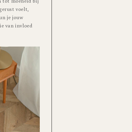
 tot moeheid bij
erust voelt,
un je jouw
ie van invloed