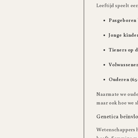
Leeftijd speelt ee
Pasgeboren 
Jonge kinde
Tieners op 
Volwassene
Ouderen (65
Naarmate we ouder
maar ook hoe we s
Genetica beïnvlo
Wetenschappers he