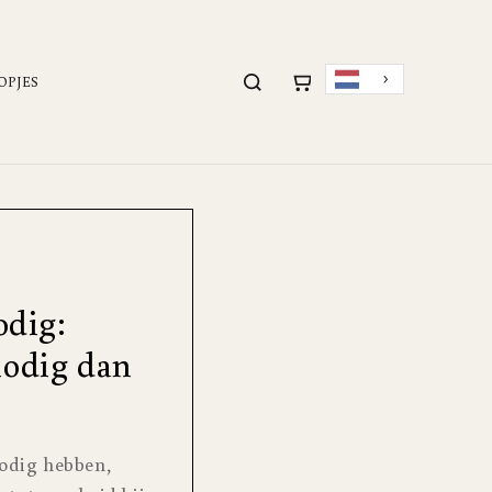
OPJES
odig:
nodig dan
nodig hebben,