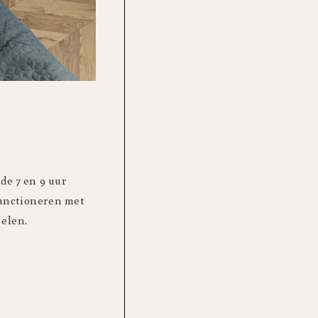
e 7 en 9 uur
functioneren met
oelen.