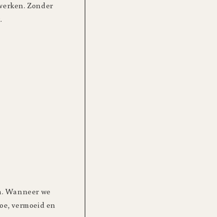
rwerken. Zonder
.
jn. Wanneer we
oe, vermoeid en