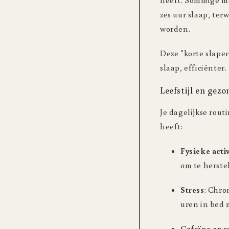
heeft. Sommige me
zes uur slaap, ter
worden.
Deze "korte slape
slaap, efficiënter.
Leefstijl en gez
Je dagelijkse rout
heeft:
Fysieke activ
om te herste
Stress
: Chro
uren in bed
Cafeïne en 