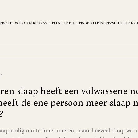
ONS
SHOWROOM
BLOG
CONTACTEER ONS
BEDLINNEN
MEUBELS
KO
ad
ren slaap heeft een volwassene n
eft de ene persoon meer slaap 
?
laap nodig om te functioneren, maar hoeveel slaap we 