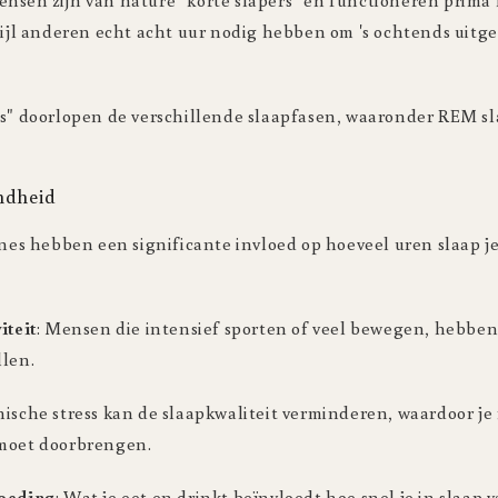
nsen zijn van nature "korte slapers" en functioneren prima
wijl anderen echt acht uur nodig hebben om 's ochtends uitge
rs" doorlopen de verschillende slaapfasen, waaronder REM sl
ondheid
ines hebben een significante invloed op hoeveel uren slaap j
iteit
: Mensen die intensief sporten of veel bewegen, hebben
llen.
nische stress kan de slaapkwaliteit verminderen, waardoor je
 moet doorbrengen.
voeding
: Wat je eet en drinkt beïnvloedt hoe snel je in slaap v