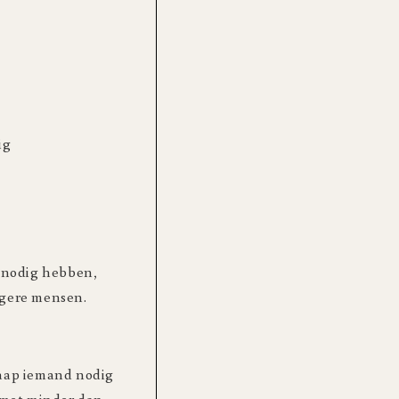
ig
e nodig hebben,
ngere mensen.
laap iemand nodig