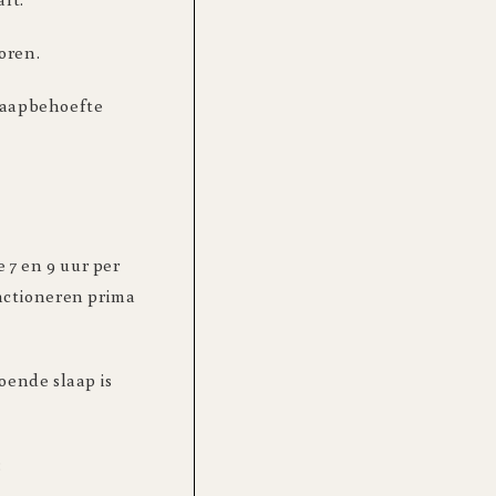
oren.
slaapbehoefte
 7 en 9 uur per
unctioneren prima
oende slaap is
: