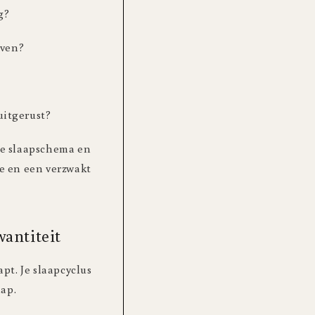
g?
jven?
uitgerust?
 je slaapschema en
e en een verzwakt
wantiteit
apt. Je slaapcyclus
aap.