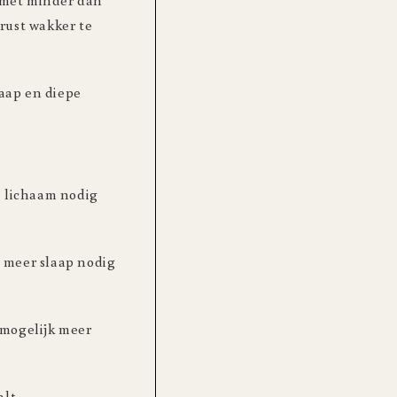
 met minder dan
rust wakker te
aap en diepe
e lichaam nodig
 meer slaap nodig
 mogelijk meer
alt.