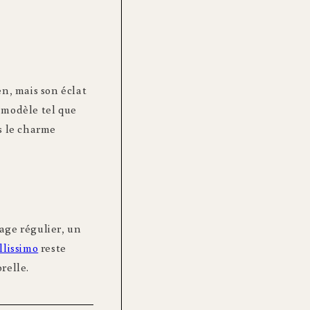
en, mais son éclat
 modèle tel que
as le charme
age régulier, un
llissimo
reste
relle.