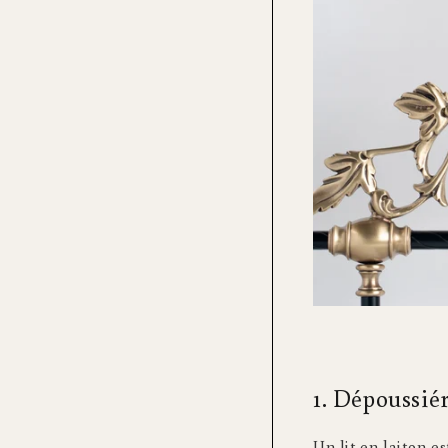
1. Dépoussié
Un lit en laiton es