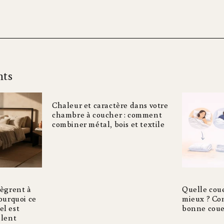
nts
Chaleur et caractère dans votre
chambre à coucher : comment
combiner métal, bois et textile
tègrent à
Quelle coue
pourquoi ce
mieux ? Co
el est
bonne couet
lent