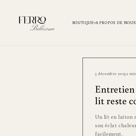
PASSER AU
CONTENU
BOUTIQUE
A PROPOS DE NOUS
5 décembre 2025
2 min
Entretien 
lit reste
Un lit en laiton 
son éclat chaleu
facilement.