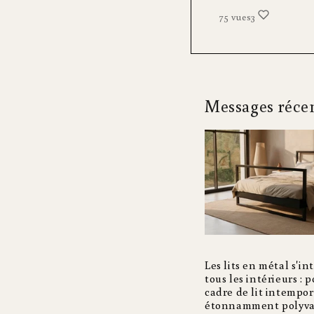
75 vues
3
Messages réce
Les lits en métal s'in
tous les intérieurs : 
cadre de lit intempor
étonnamment polyva