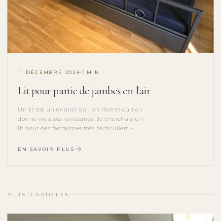
11 DÉCEMBRE 2024
1 MIN
Lit pour partie de jambes en l'air
Un lit est un endroit où l'on rêve et où l'on
donne vie à ses fantasmes. Je cherchais un
lit pour des fantasmes très particuliers -
stable, esthétique et résistant.
EN SAVOIR PLUS
PLUS D'ARTICLES