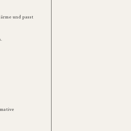
wärme und passt
.
imative